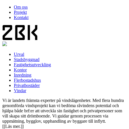
Om oss
Projekt
Kontakt
Urval
Stadsbyggnad
Fastighetsutveckling
Kontor
Inredning
Flerbostadshus
Privatbostäder
Vindar
Vi är landets främsta experter på vindslägenheter. Med flera hundra
genomförda vindsprojekt kan vi bedöma råvindens potential och
hjälpa både brf:er att utveckla sin fastighet och privatpersoner som
vill skapa sitt drömboende. Vi guidar genom processen via
uppmätning, bygglov, upphandling av byggare till inflytt.
[[Läs mer.]]