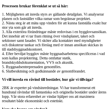
Processen brukar förenklat se ut så här:
1. Möjligheten att inreda styrs av gällande detaljplan. Vi analyserar
planen och fastställer vilka ramar som begränsar projektet.
2. Nästa steg är att mäta upp vinden för att kunna fastställa exakt hur
stor yta som går att inreda.
3. Alla exteriöra förändringar måste redovisas i en bygglovsansökan.
Det innebär att vi tar fram ritning över vindsplanet, taket och
sektioner samt fasader. Vi sköter alla kontakter med myndigheter
och diskuterar tankar och förslag med er innan ansökan skickas in
till stadsbyggnadskontoret.
4. Efter beviljat bygglov måste byggnadsarbetena specificeras i vad
som kallas projektering. Detta omfattar statik,
brandskyddsdokumentation, VVS och akustik.
5. Byggnadsentreprenaden genomförs.
6. Slutbesiktning och godkännande av genomförandet.
Vi vill inreda en råvind till bostäder, hur går vi tillväga?
2BK är experter på vindsinredningar. Vi har transformerat ett
hundratal råvindar till fantastiska och originella bostäder under årens
lopp. Vår stora erfarenhet av vindar hjälper oss att maximera
resultatet både ekonomiskt och estetiskt.