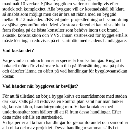
maximalt 10 veckor. Själva byggtiden varierar naturligtvis efter
storlek och komplexitet. Alla byggare vill av kostnadsskäl bli klara
så snabbt som möjligt men det är bra att räkna med en byggtid
mellan 8 -12 månader. 2BK erbjuder projektledning och samordning
av själva genomförandet. Med vår stora erfarenhet kan vi snabbt ta
fram förslag på de bästa konsulter som behövs inom t ex brand,
akustik, konstruktion och VVS. Innan startbesked för bygget erhålls
måste lösningar redovisas på ett startmöte med stadens handläggare.
Vad kostar det?
Varje vind är unik och har sina speciella förutsättningar. Ring och
boka ett möte där vi närmare kan titta på förutsättningarna på plats
och därefter lämna en offert på vad handlingar för bygglovsansökan
kostar.
Vad händer när bygglovet är beviljat?
För att få tillstånd att börja bygga krävs ett samrådsmöte med staden
där krav ställs på att redovisa en kontrollplan samt hur man tänker
sig konstruktion, brandutrymning mm. Vi har kontakter med
underkonsulter som hjälper till att få fram dessa handlingar. Efter
detta möte erhålls ett startbesked.
Vi hjälper er att ta fram handlingar för genomförandet och samordna
alla olika delar av projektet. Dessa handlingar sammanställs i ett