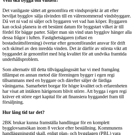
Vem ska bygga om vinden?
Det vanligaste sättet att genomföra ett vindsprojekt är att efter
beviljat bygglov sälja råvinden till en välrenommerad vindsbyggare.
Då vet ni vad ni säljer och byggaren vet vad han köper. Byggaren
kan också planera in ett bestämt datum för byggstart vilket är till
fördel för bägge parter. Säljer man sin vind utan bygglov hänger alla
dessa frågor i luften. Fastighetsägaren (oftast en
bostadsrättsförening) övertar efter genomförandet ansvar för drift
och skötsel av den inredda vinden. Det är därför av största vikt att
byggandet är genomfört med hög kvalitet för att undvika framtida
underhållsproblem.
Som alternativ till detta tillvägagångssätt har vi med framgång
tillämpat en annan metod där föreningen bygger i egen regi
tillsammans med en byggare och därefter säljer de färdiga
våningarna. Samarbetet borgar för högre kvalitet och erfarenheten
har visat att intäkten härigenom blivit större. Att bygga i egen regi
kräver ett större eget kapital för att finansiera byggandet fram till
försäljning.
Hur lång tid tar det?
2BK brukar kunna framställa handlingar för en komplett
bygglovsansökan inom 8 veckor efter beställning. Kommunens
handläggningstid skall, enligt plan- och bygglagen (PBL) vara