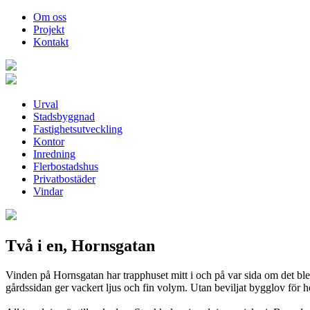
Om oss
Projekt
Kontakt
Urval
Stadsbyggnad
Fastighetsutveckling
Kontor
Inredning
Flerbostadshus
Privatbostäder
Vindar
Två i en, Hornsgatan
Vinden på Hornsgatan har trapphuset mitt i och på var sida om det blev
gårdssidan ger vackert ljus och fin volym. Utan beviljat bygglov för h