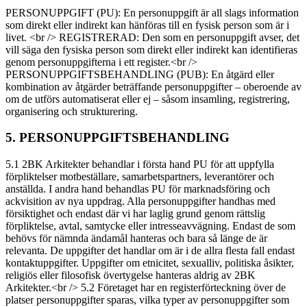
PERSONUPPGIFT (PU): En personuppgift är all slags information
som direkt eller indirekt kan hänföras till en fysisk person som är i
livet. <br /> REGISTRERAD: Den som en personuppgift avser, det
vill säga den fysiska person som direkt eller indirekt kan identifieras
genom personuppgifterna i ett register.<br />
PERSONUPPGIFTSBEHANDLING (PUB): En åtgärd eller
kombination av åtgärder beträffande personuppgifter – oberoende av
om de utförs automatiserat eller ej – såsom insamling, registrering,
organisering och strukturering.
5. PERSONUPPGIFTSBEHANDLING
5.1 2BK Arkitekter behandlar i första hand PU för att uppfylla
förpliktelser motbeställare, samarbetspartners, leverantörer och
anställda. I andra hand behandlas PU för marknadsföring och
ackvisition av nya uppdrag. Alla personuppgifter handhas med
försiktighet och endast där vi har laglig grund genom rättslig
förpliktelse, avtal, samtycke eller intresseavvägning. Endast de som
behövs för nämnda ändamål hanteras och bara så länge de är
relevanta. De uppgifter det handlar om är i de allra flesta fall endast
kontaktuppgifter. Uppgifter om etnicitet, sexualliv, politiska åsikter,
religiös eller filosofisk övertygelse hanteras aldrig av 2BK
Arkitekter.<br /> 5.2 Företaget har en registerförteckning över de
platser personuppgifter sparas, vilka typer av personuppgifter som