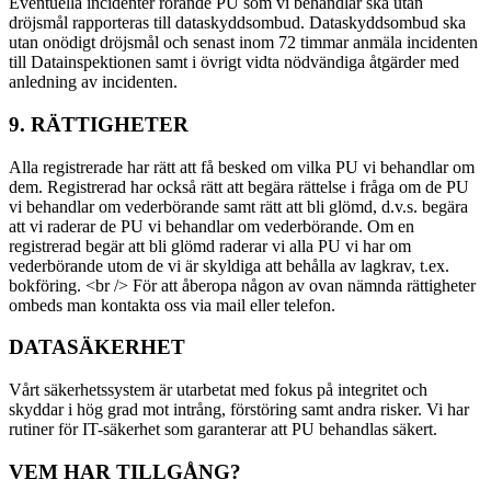
Eventuella incidenter rörande PU som vi behandlar ska utan
dröjsmål rapporteras till dataskyddsombud. Dataskyddsombud ska
utan onödigt dröjsmål och senast inom 72 timmar anmäla incidenten
till Datainspektionen samt i övrigt vidta nödvändiga åtgärder med
anledning av incidenten.
9. RÄTTIGHETER
Alla registrerade har rätt att få besked om vilka PU vi behandlar om
dem. Registrerad har också rätt att begära rättelse i fråga om de PU
vi behandlar om vederbörande samt rätt att bli glömd, d.v.s. begära
att vi raderar de PU vi behandlar om vederbörande. Om en
registrerad begär att bli glömd raderar vi alla PU vi har om
vederbörande utom de vi är skyldiga att behålla av lagkrav, t.ex.
bokföring. <br /> För att åberopa någon av ovan nämnda rättigheter
ombeds man kontakta oss via mail eller telefon.
DATASÄKERHET
Vårt säkerhetssystem är utarbetat med fokus på integritet och
skyddar i hög grad mot intrång, förstöring samt andra risker. Vi har
rutiner för IT-säkerhet som garanterar att PU behandlas säkert.
VEM HAR TILLGÅNG?