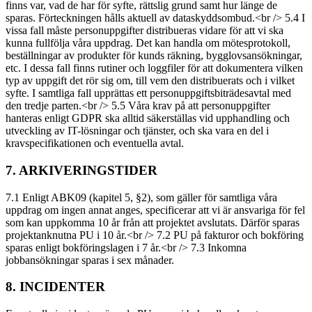
finns var, vad de har för syfte, rättslig grund samt hur länge de
sparas. Förteckningen hålls aktuell av dataskyddsombud.<br /> 5.4 I
vissa fall måste personuppgifter distribueras vidare för att vi ska
kunna fullfölja våra uppdrag. Det kan handla om mötesprotokoll,
beställningar av produkter för kunds räkning, bygglovsansökningar,
etc. I dessa fall finns rutiner och loggfiler för att dokumentera vilken
typ av uppgift det rör sig om, till vem den distribuerats och i vilket
syfte. I samtliga fall upprättas ett personuppgiftsbiträdesavtal med
den tredje parten.<br /> 5.5 Våra krav på att personuppgifter
hanteras enligt GDPR ska alltid säkerställas vid upphandling och
utveckling av IT-lösningar och tjänster, och ska vara en del i
kravspecifikationen och eventuella avtal.
7. ARKIVERINGSTIDER
7.1 Enligt ABK09 (kapitel 5, §2), som gäller för samtliga våra
uppdrag om ingen annat anges, specificerar att vi är ansvariga för fel
som kan uppkomma 10 år från att projektet avslutats. Därför sparas
projektanknutna PU i 10 år.<br /> 7.2 PU på fakturor och bokföring
sparas enligt bokföringslagen i 7 år.<br /> 7.3 Inkomna
jobbansökningar sparas i sex månader.
8. INCIDENTER