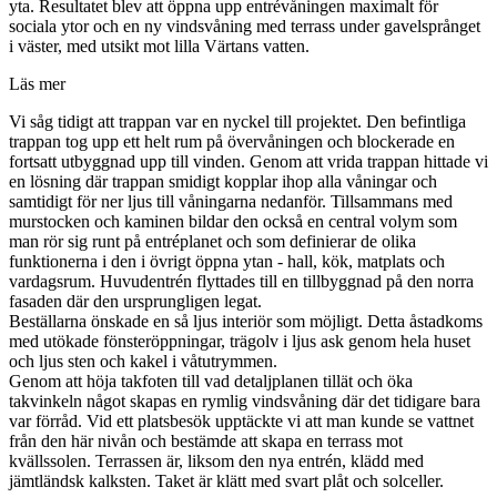
yta. Resultatet blev att öppna upp entrévåningen maximalt för
sociala ytor och en ny vindsvåning med terrass under gavelsprånget
i väster, med utsikt mot lilla Värtans vatten.
Läs mer
Vi såg tidigt att trappan var en nyckel till projektet. Den befintliga
trappan tog upp ett helt rum på övervåningen och blockerade en
fortsatt utbyggnad upp till vinden. Genom att vrida trappan hittade vi
en lösning där trappan smidigt kopplar ihop alla våningar och
samtidigt för ner ljus till våningarna nedanför. Tillsammans med
murstocken och kaminen bildar den också en central volym som
man rör sig runt på entréplanet och som definierar de olika
funktionerna i den i övrigt öppna ytan - hall, kök, matplats och
vardagsrum. Huvudentrén flyttades till en tillbyggnad på den norra
fasaden där den ursprungligen legat.
Beställarna önskade en så ljus interiör som möjligt. Detta åstadkoms
med utökade fönsteröppningar, trägolv i ljus ask genom hela huset
och ljus sten och kakel i våtutrymmen.
Genom att höja takfoten till vad detaljplanen tillät och öka
takvinkeln något skapas en rymlig vindsvåning där det tidigare bara
var förråd. Vid ett platsbesök upptäckte vi att man kunde se vattnet
från den här nivån och bestämde att skapa en terrass mot
kvällssolen. Terrassen är, liksom den nya entrén, klädd med
jämtländsk kalksten. Taket är klätt med svart plåt och solceller.