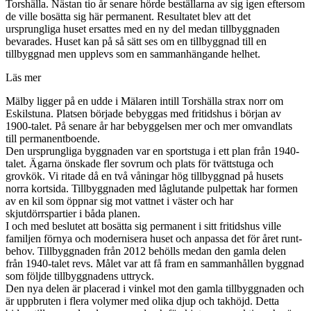
Torshälla. Nästan tio år senare hörde beställarna av sig igen eftersom
de ville bosätta sig här permanent. Resultatet blev att det
ursprungliga huset ersattes med en ny del medan tillbyggnaden
bevarades. Huset kan på så sätt ses om en tillbyggnad till en
tillbyggnad men upplevs som en sammanhängande helhet.
Läs mer
Mälby ligger på en udde i Mälaren intill Torshälla strax norr om
Eskilstuna. Platsen började bebyggas med fritidshus i början av
1900-talet. På senare år har bebyggelsen mer och mer omvandlats
till permanentboende.
Den ursprungliga byggnaden var en sportstuga i ett plan från 1940-
talet. Ägarna önskade fler sovrum och plats för tvättstuga och
grovkök. Vi ritade då en två våningar hög tillbyggnad på husets
norra kortsida. Tillbyggnaden med låglutande pulpettak har formen
av en kil som öppnar sig mot vattnet i väster och har
skjutdörrspartier i båda planen.
I och med beslutet att bosätta sig permanent i sitt fritidshus ville
familjen förnya och modernisera huset och anpassa det för året runt-
behov. Tillbyggnaden från 2012 behölls medan den gamla delen
från 1940-talet revs. Målet var att få fram en sammanhållen byggnad
som följde tillbyggnadens uttryck.
Den nya delen är placerad i vinkel mot den gamla tillbyggnaden och
är uppbruten i flera volymer med olika djup och takhöjd. Detta