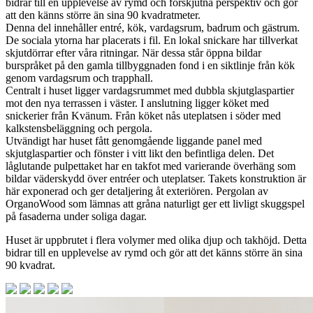
bidrar till en upplevelse av rymd och förskjutna perspektiv och gör
att den känns större än sina 90 kvadratmeter.
Denna del innehåller entré, kök, vardagsrum, badrum och gästrum.
De sociala ytorna har placerats i fil. En lokal snickare har tillverkat
skjutdörrar efter våra ritningar. När dessa står öppna bildar
burspråket på den gamla tillbyggnaden fond i en siktlinje från kök
genom vardagsrum och trapphall.
Centralt i huset ligger vardagsrummet med dubbla skjutglaspartier
mot den nya terrassen i väster. I anslutning ligger köket med
snickerier från Kvänum. Från köket nås uteplatsen i söder med
kalkstensbeläggning och pergola.
Utvändigt har huset fått genomgående liggande panel med
skjutglaspartier och fönster i vitt likt den befintliga delen. Det
låglutande pulpettaket har en takfot med varierande överhäng som
bildar väderskydd över entréer och uteplatser. Takets konstruktion är
här exponerad och ger detaljering åt exteriören. Pergolan av
OrganoWood som lämnas att gråna naturligt ger ett livligt skuggspel
på fasaderna under soliga dagar.
Huset är uppbrutet i flera volymer med olika djup och takhöjd. Detta
bidrar till en upplevelse av rymd och gör att det känns större än sina
90 kvadrat.