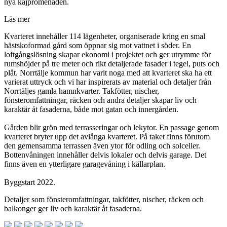
nya kajpromenaden.
Läs mer
Kvarteret innehåller 114 lägenheter, organiserade kring en smal
hästskoformad gård som öppnar sig mot vattnet i söder. En
loftgångslösning skapar ekonomi i projektet och ger utrymme för
rumshöjder på tre meter och rikt detaljerade fasader i tegel, puts och
plåt. Norrtälje kommun har varit noga med att kvarteret ska ha ett
varierat uttryck och vi har inspirerats av material och detaljer från
Norrtäljes gamla hamnkvarter. Takfötter, nischer,
fönsteromfattningar, räcken och andra detaljer skapar liv och
karaktär åt fasaderna, både mot gatan och innergården.
Gården blir grön med terrasseringar och lekytor. En passage genom
kvarteret bryter upp det avlånga kvarteret. På taket finns förutom
den gemensamma terrassen även ytor för odling och solceller.
Bottenvåningen innehåller delvis lokaler och delvis garage. Det
finns även en ytterligare garagevåning i källarplan.
Byggstart 2022.
Detaljer som fönsteromfattningar, takfötter, nischer, räcken och
balkonger ger liv och karaktär åt fasaderna.