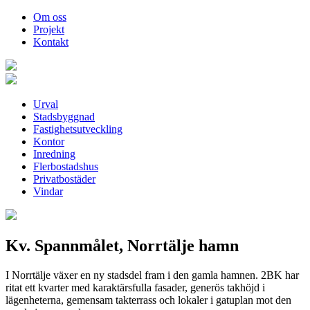
Om oss
Projekt
Kontakt
Urval
Stadsbyggnad
Fastighetsutveckling
Kontor
Inredning
Flerbostadshus
Privatbostäder
Vindar
Kv. Spannmålet, Norrtälje hamn
I Norrtälje växer en ny stadsdel fram i den gamla hamnen. 2BK har
ritat ett kvarter med karaktärsfulla fasader, generös takhöjd i
lägenheterna, gemensam takterrass och lokaler i gatuplan mot den