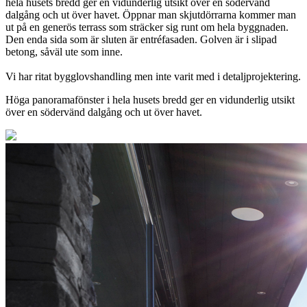
hela husets bredd ger en vidunderlig utsikt över en södervänd
dalgång och ut över havet. Öppnar man skjutdörrarna kommer man
ut på en generös terrass som sträcker sig runt om hela byggnaden.
Den enda sida som är sluten är entréfasaden. Golven är i slipad
betong, såväl ute som inne.
Vi har ritat bygglovshandling men inte varit med i detaljprojektering.
Höga panoramafönster i hela husets bredd ger en vidunderlig utsikt
över en södervänd dalgång och ut över havet.