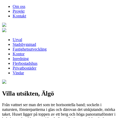
Om oss
Projekt
Kontakt
Urval
Stadsbyggnad
Fastighetsutveckling
Kontor
Inredning
Flerbostadshus
Privatbostäder
Vindar
Villa utsikten, Älgö
Från vattnet ser man det som tre horisontella band; sockeln i
natursten, fönsterpartierna i glas och därovan det utskjutande, mörka
taket. Huset ligger på toppen av ett berg och höga panoramafönster i