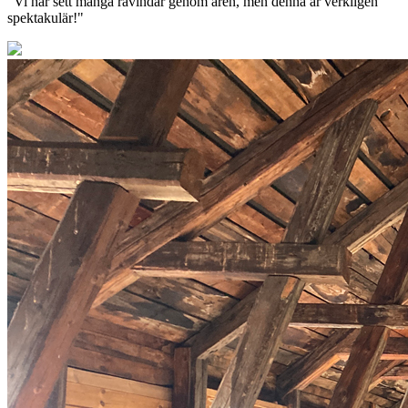
"Vi har sett många råvindar genom åren, men denna är verkligen
spektakulär!"