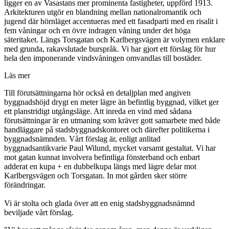
ligger en av Vasastans mer prominenta fastigheter, uppförd 1913.
Arkitekturen utgör en blandning mellan nationalromantik och
jugend där hörnläget accentueras med ett fasadparti med en risalit i
fem våningar och en övre indragen våning under det höga
säteritaket. Längs Torsgatan och Karlbergsvägen är volymen enklare
med grunda, rakavslutade burspråk. Vi har gjort ett förslag för hur
hela den imponerande vindsvåningen omvandlas till bostäder.
Läs mer
Till förutsättningarna hör också en detaljplan med angiven
byggnadshöjd drygt en meter lägre än befintlig byggnad, vilket ger
ett planstridigt utgångsläge. Att inreda en vind med sådana
förutsättningar är en utmaning som kräver gott samarbete med både
handläggare på stadsbyggnadskontoret och därefter politikerna i
byggnadsnämnden. Vårt förslag är, enligt anlitad
byggnadsantikvarie Paul Wilund, mycket varsamt gestaltat. Vi har
mot gatan kunnat involvera befintliga fönsterband och enbart
adderat en kupa + en dubbelkupa längs med lägre delar mot
Karlbergsvägen och Torsgatan. In mot gården sker större
förändringar.
Vi är stolta och glada över att en enig stadsbyggnadsnämnd
beviljade vårt förslag.