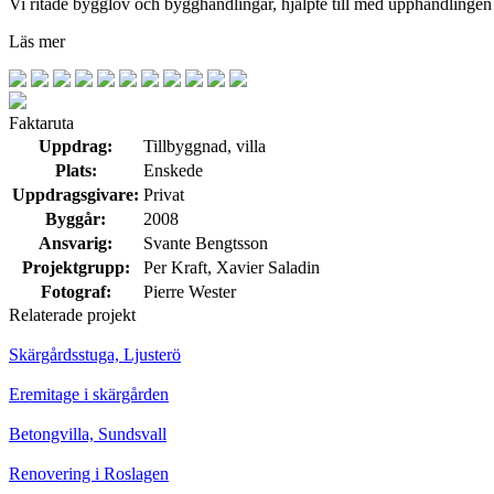
Vi ritade bygglov och bygghandlingar, hjälpte till med upphandlingen 
Läs mer
Faktaruta
Uppdrag:
Tillbyggnad, villa
Plats:
Enskede
Uppdragsgivare:
Privat
Byggår:
2008
Ansvarig:
Svante Bengtsson
Projektgrupp:
Per Kraft, Xavier Saladin
Fotograf:
Pierre Wester
Relaterade projekt
Skärgårdsstuga, Ljusterö
Eremitage i skärgården
Betongvilla, Sundsvall
Renovering i Roslagen