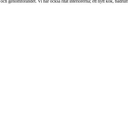
och genomförandet. Vi har också ritat interiörerna; ett nytt kök, badru