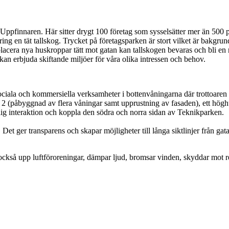
l Uppfinnaren. Här sitter drygt 100 företag som sysselsätter mer än 5
ring en tät tallskog. Trycket på företagsparken är stort vilket är bakgr
era nya huskroppar tätt mot gatan kan tallskogen bevaras och bli en r
an erbjuda skiftande miljöer för våra olika intressen och behov.
ciala och kommersiella verksamheter i bottenvåningarna där trottoaren a
 (påbyggnad av flera våningar samt upprustning av fasaden), ett höghus 
ig interaktion och koppla den södra och norra sidan av Teknikparken.
de. Det ger transparens och skapar möjligheter till långa siktlinjer från 
r också upp luftföroreningar, dämpar ljud, bromsar vinden, skyddar mot 