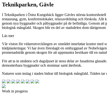
Teknikparken, Gävle
I Teknikparken i Östra Kungsbäck ligger Gävles största kontorshotel
restaurang, gym, konferenslokaler, relaxavdelning och förskola. Allt k
genom nya byggnader och påbyggnader på de befintliga. Genom att plac
biologisk mångfald. Skogen blir en del av stadsdelen dom därigenom k
Läs mer
Vår vision för vidareutvecklingen av området innefattar kontor med so
trädplanteringar. Vi har även föreslagit en ombyggnad av Nobelvägen 2
promenadstråk genom skogen för att uppmuntra besökare till en naturl
För att ta in utsikten och dagsljuset är stora delar av fasaderna glasa
demonterbara byggnader och stommar samt återbruk.
Naturen som inslag i staden bidrar till biologisk mångfald. Träden ta
Work in progress