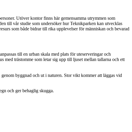
00 personer. Utöver kontor finns här gemensamma utrymmen som
unden till vår studie som undersöker hur Teknikparken kan utvecklas
esurs som både bidrar till rika upplevelser för människan och bevarad
npassas till en urban skala med plats för uteserveringar och
med trästomme som letar sig upp till ljuset mellan tallarna och ett
gata genom byggnad och ut i naturen. Stor vikt kommer att läggas vid
regn och ger behaglig skugga.