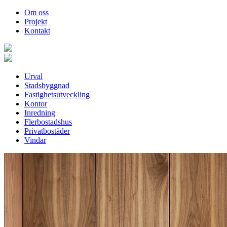
Om oss
Projekt
Kontakt
Urval
Stadsbyggnad
Fastighetsutveckling
Kontor
Inredning
Flerbostadshus
Privatbostäder
Vindar