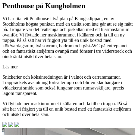
Penthouse på Kungholmen
Vi har ritat ett Penthouse i två plan på Kungsklippan, en av
Stockholms högsta punkter, med en utsikt som inte går att se sig mätt
på. Tidigare var det tvättstuga och piskaltan med ett hissmaskinrum
ovanför. Vi flyttade ner maskinrummet i källaren och la till en ny
trappa. På så sätt har vi frigjort yta till en unik bostad med
kök/vardagsrum, två sovrum, badrum och gäst-WC på entréplanet
och ett fantastiskt ateljérum ovanpå med fönster i tre väderstreck och
oinskränkt utsikt över hela stan.
Läs mer
Snickerier och köksinredningen är i valnöt och carraramarmor.
Trappräckets avslutning fortsätter upp och blir en klädhängare i
vitlackerat smide som också fungerar som rumsavskiljare, precis
lagom transparent.
Vi flyttade ner maskinrummet i källaren och la till en trappa. På så
sätt har vi frigjort yta till en unik bostad med ett fantastiskt ateljérum
och utsikt över hela stan.