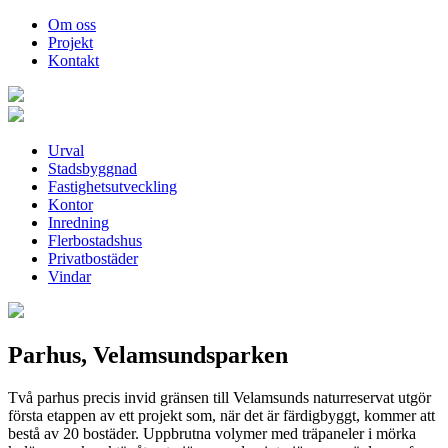
Om oss
Projekt
Kontakt
Urval
Stadsbyggnad
Fastighetsutveckling
Kontor
Inredning
Flerbostadshus
Privatbostäder
Vindar
Parhus, Velamsundsparken
Två parhus precis invid gränsen till Velamsunds naturreservat utgör
första etappen av ett projekt som, när det är färdigbyggt, kommer att
bestå av 20 bostäder. Uppbrutna volymer med träpaneler i mörka