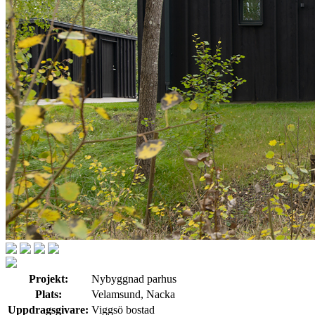
Projekt:
Nybyggnad parhus
Plats:
Velamsund, Nacka
Uppdragsgivare:
Viggsö bostad