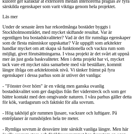
kulörer ger karaktär åt exteriören medan interiörerna präglas av fyra
särskilda egenskaper som varit viktiga genom hela projektet.
Läs mer
Under de senaste åren har rekordmånga bostäder byggts i
Stockholmsområdet, med mycket skiftande resultat. Var är
egentligen bra bostadskvaliteter? Vad är det för rumsliga egenskaper
som de flesta människor uppskattar? Vår uppgift som arkitekter
handlar mycket om att skapa så funktionella och vackra rum som
möjligt, givet förutsättningarna. I vissa projekt är det svårt att uppnå
mer än just goda baskvaliteter. Men i detta projekt har vi, mycket
tack vare ett mycket nära samarbete med vår beställare, kommit
längre ifråga om arkitektonisk nivå. Vi tänker främst på fyra
egenskaper i dessa parhus som är utöver det vanliga:
- "Fönster över hörn" är en viktig men ganska ovanlig
bostadskvalitet som ger dagsljus från fler väderstreck och som ger
bättre kontakt med den omgivande naturen. I våra parhus gäller detta
för kök, vardagsrum och faktiskt för alla sovrum.
- Hög takhöjd gör rummen ljusare, vackrare och luftigare. På
entréplaner är rumshöjden hela tre meter.
- Rymliga sovrum är dessvärre inte särskilt vanliga längre. Men här