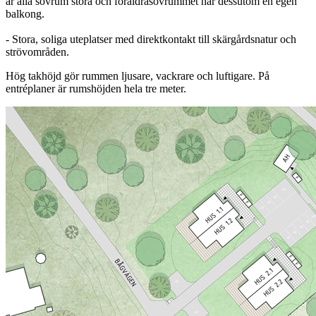
är alla sovrum stora och föräldrasovrummet har dessutom en egen
balkong.
- Stora, soliga uteplatser med direktkontakt till skärgårdsnatur och
strövområden.
Hög takhöjd gör rummen ljusare, vackrare och luftigare. På
entréplaner är rumshöjden hela tre meter.