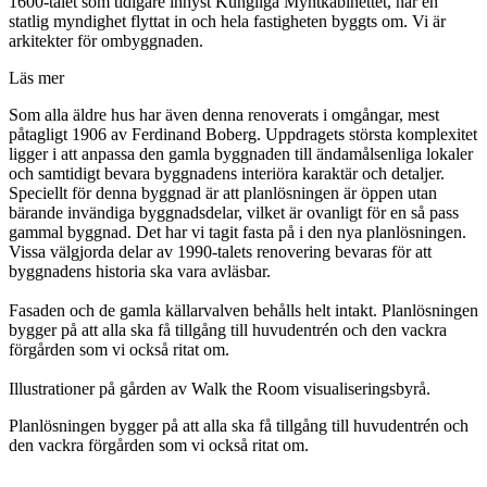
Läs mer
Som alla äldre hus har även denna renoverats i omgångar, mest
påtagligt 1906 av Ferdinand Boberg. Uppdragets största komplexitet
ligger i att anpassa den gamla byggnaden till ändamålsenliga lokaler
och samtidigt bevara byggnadens interiöra karaktär och detaljer.
Speciellt för denna byggnad är att planlösningen är öppen utan
bärande invändiga byggnadsdelar, vilket är ovanligt för en så pass
gammal byggnad. Det har vi tagit fasta på i den nya planlösningen.
Vissa välgjorda delar av 1990-talets renovering bevaras för att
byggnadens historia ska vara avläsbar.
Fasaden och de gamla källarvalven behålls helt intakt. Planlösningen
bygger på att alla ska få tillgång till huvudentrén och den vackra
förgården som vi också ritat om.
Illustrationer på gården av Walk the Room visualiseringsbyrå.
Planlösningen bygger på att alla ska få tillgång till huvudentrén och
den vackra förgården som vi också ritat om.
Work in Progress