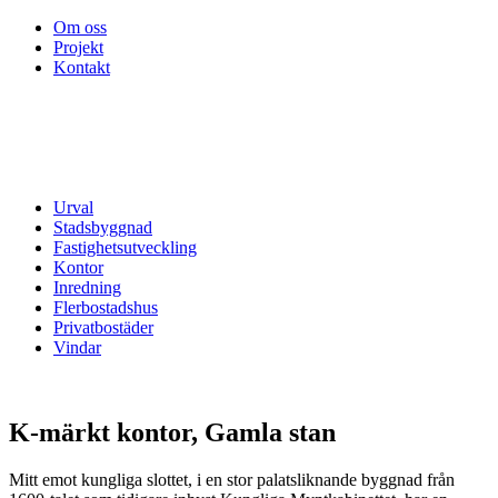
Om oss
Projekt
Kontakt
Urval
Stadsbyggnad
Fastighetsutveckling
Kontor
Inredning
Flerbostadshus
Privatbostäder
Vindar
K-märkt kontor, Gamla stan
Mitt emot kungliga slottet, i en stor palatsliknande byggnad från
1600-talet som tidigare inhyst Kungliga Myntkabinettet, har en
statlig myndighet flyttat in och hela fastigheten byggts om. Vi är
arkitekter för ombyggnaden.