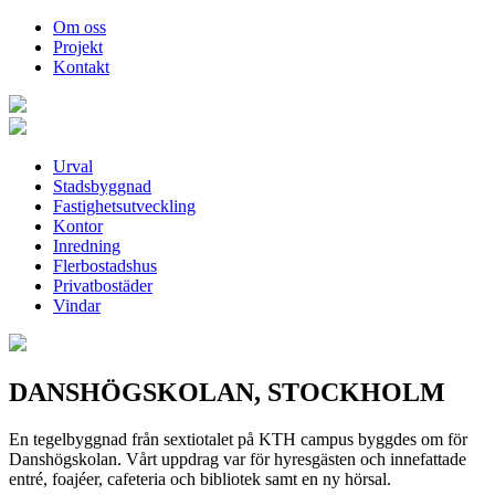
Om oss
Projekt
Kontakt
Urval
Stadsbyggnad
Fastighetsutveckling
Kontor
Inredning
Flerbostadshus
Privatbostäder
Vindar
DANSHÖGSKOLAN, STOCKHOLM
En tegelbyggnad från sextiotalet på KTH campus byggdes om för
Danshögskolan. Vårt uppdrag var för hyresgästen och innefattade
entré, foajéer, cafeteria och bibliotek samt en ny hörsal.