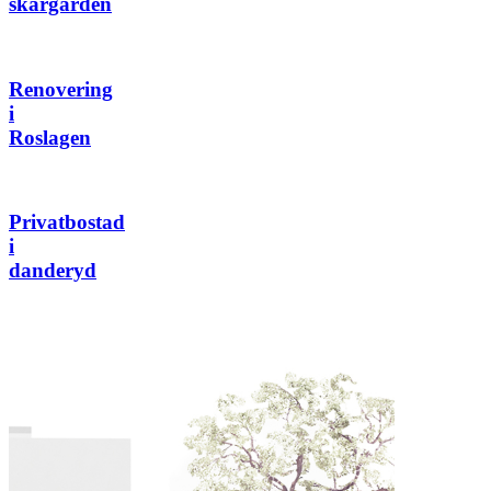
skärgården
Renovering
i
Roslagen
Privatbostad
i
danderyd