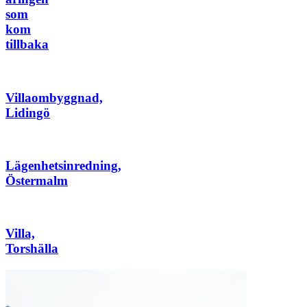
som
kom
tillbaka
Villaombyggnad,
Lidingö
Lägenhetsinredning,
Östermalm
Villa,
Torshälla