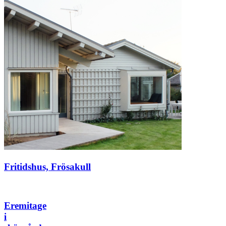
Fritidshus, Frösakull
Eremitage
i