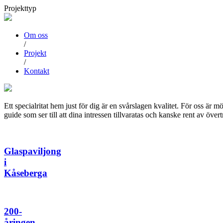
Projekttyp
Om oss
/
Projekt
/
Kontakt
Ett specialritat hem just för dig är en svårslagen kvalitet. För oss är 
guide som ser till att dina intressen tillvaratas och kanske rent av övert
Glaspaviljong
i
Kåseberga
200-
åringen